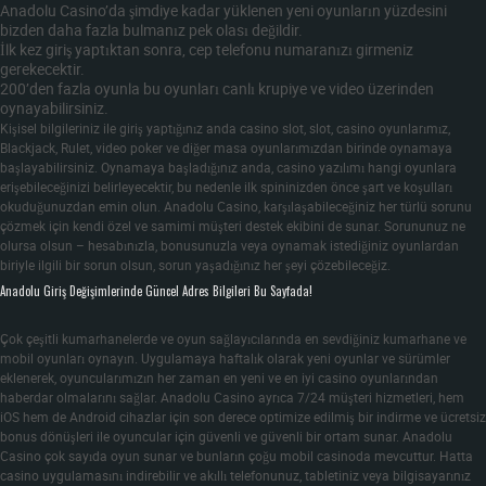
Anadolu Casino’da şimdiye kadar yüklenen yeni oyunların yüzdesini
bizden daha fazla bulmanız pek olası değildir.
İlk kez giriş yaptıktan sonra, cep telefonu numaranızı girmeniz
gerekecektir.
200’den fazla oyunla bu oyunları canlı krupiye ve video üzerinden
oynayabilirsiniz.
Kişisel bilgileriniz ile giriş yaptığınız anda casino slot, slot, casino oyunlarımız,
Blackjack, Rulet, video poker ve diğer masa oyunlarımızdan birinde oynamaya
başlayabilirsiniz. Oynamaya başladığınız anda, casino yazılımı hangi oyunlara
erişebileceğinizi belirleyecektir, bu nedenle ilk spininizden önce şart ve koşulları
okuduğunuzdan emin olun. Anadolu Casino, karşılaşabileceğiniz her türlü sorunu
çözmek için kendi özel ve samimi müşteri destek ekibini de sunar. Sorununuz ne
olursa olsun – hesabınızla, bonusunuzla veya oynamak istediğiniz oyunlardan
biriyle ilgili bir sorun olsun, sorun yaşadığınız her şeyi çözebileceğiz.
Anadolu Giriş Değişimlerinde Güncel Adres Bilgileri Bu Sayfada!
Çok çeşitli kumarhanelerde ve oyun sağlayıcılarında en sevdiğiniz kumarhane ve
mobil oyunları oynayın. Uygulamaya haftalık olarak yeni oyunlar ve sürümler
eklenerek, oyuncularımızın her zaman en yeni ve en iyi casino oyunlarından
haberdar olmalarını sağlar. Anadolu Casino ayrıca 7/24 müşteri hizmetleri, hem
iOS hem de Android cihazlar için son derece optimize edilmiş bir indirme ve ücretsiz
bonus dönüşleri ile oyuncular için güvenli ve güvenli bir ortam sunar. Anadolu
Casino çok sayıda oyun sunar ve bunların çoğu mobil casinoda mevcuttur. Hatta
casino uygulamasını indirebilir ve akıllı telefonunuz, tabletiniz veya bilgisayarınız