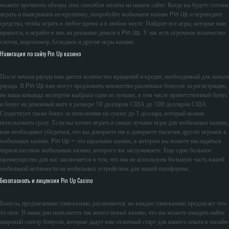
можете прочитать обзоры этих способов оплаты на нашем сайте. Когда вы будете готовы
играть и выигрывать по-крупному, попробуйте мобильное казино Pin Up и переведите
средства, чтобы играть в любое время и в любом месте. Найдите все игры, которые вам
нравятся, и играйте в них на реальные деньги в Pin Up. У нас есть огромное количество
слотов, видеопокер, блэкджек и другие игры казино.
Навигация по сайту Pin Up казино
После начала раунда вам дается количество вращений и кредит, необходимый для начала
раунда. В Pin Up вам могут предложить множество различных бонусов за регистрацию,
но наша команда экспертов выбрала одни из лучших, в том числе приветственный бонус
и бонус на денежный матч в размере 10 долларов США до 100 долларов США.
Существует также бонус за пополнение на сумму до 1 доллара, который можно
использовать сразу. Если вы хотите играть в самые лучшие игры для мобильных казино,
вам необходимо убедиться, что вы доверяете им и доверяете тысячам других игроков в
мобильных казино. Pin Up — это идеальное казино, в котором вы можете насладиться
первоклассным мобильным казино, которого вы заслуживаете. Еще одно большое
преимущество для вас заключается в том, что мы не используем большую часть вашей
мобильной активности на мобильных устройствах для нашей платформы.
Безопасность и лицензия Pin Up Casino
Бонусы, предлагаемые спин-казино, различаются, но каждое спин-казино предлагает что-
то свое. В наши дни появляется так много новых казино, что вы можете ожидать найти
широкий спектр бонусов, которые дадут вам отличный старт для вашего опыта в онлайн-