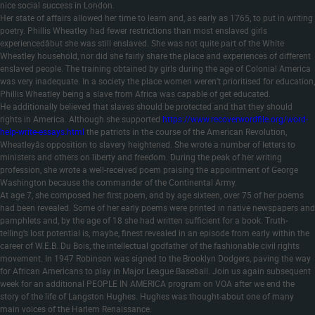
nice social success in London.
Her state of affairs allowed her time to learn and, as early as 1765, to put in writing
poetry. Phillis Wheatley had fewer restrictions than most enslaved girls
experiencedâbut she was still enslaved. She was not quite part of the White
Wheatley household, nor did she fairly share the place and experiences of different
enslaved people. The training obtained by girls during the age of Colonial America
was very inadequate. In a society the place women weren’t prioritised for education,
Phillis Wheatley being a slave from Africa was capable of get educated.
He additionally believed that slaves should be protected and that they should
rights in America. Although she supported
https://www.recoverwordfile.org/word-
help-write-essays.html
the patriots in the course of the American Revolution,
Wheatleyâs opposition to slavery heightened. She wrote a number of letters to
ministers and others on liberty and freedom. During the peak of her writing
profession, she wrote a well-received poem praising the appointment of George
Washington because the commander of the Continental Army.
At age 7, she composed her first poem, and by age sixteen, over 75 of her poems
had been revealed. Some of her early poems were printed in native newspapers and
pamphlets and, by the age of 18 she had written sufficient for a book. Truth-
telling’s lost potential is, maybe, finest revealed in an episode from early within the
career of W.E.B. Du Bois, the intellectual godfather of the fashionable civil rights
movement. In 1947 Robinson was signed to the Brooklyn Dodgers, paving the way
for African Americans to play in Major League Baseball. Join us again subsequent
week for an additional PEOPLE IN AMERICA program on VOA after we end the
story of the life of Langston Hughes. Hughes was thought-about one of many
main voices of the Harlem Renaissance.