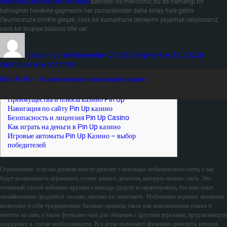
AnadoluCasino oyunlarına erişin
bahisleri de mevcuttur, bu da herhangi bir
bahisçinin harekete geçmesini her zamankinden daha kolay hale getirir.
Oyunlarınızla birlikte gerçek, canlı bir kumarhane deneyimi yaşamak istiyorsanız,
canlı bir krupiye bölümü bile var.
Author
Posted
Categori
on
Clayton Varner
September 23, 2022
September 23, 2022
tr
on
casino
Leave a comment
Anadolu
Обзор Pin Up — Топ казино интернет, казино онлайн зеркало
Содержание
Casıno
Как играть в Pin Up бесплатно без регистрации?
ve
Преимущества и плюсы казино Pin Up
Canlı
Навигация по сайту Pin Up казино
Casıno
Безопасность и лицензия Pin Up Casino
–
Как играть на деньги в Pin Up казино
Casino
Игровые автоматы Pin Up Казино – выбор
oyunları
победителей
sitesii
Ограничение: если вы решили внести депозит с помощью небанковского счета, у вас
будет возможность ограничить сумму вашего депозита, которую можно снять. Это
отличный способ избежать крупного вывода средств и гарантировать, что ваш опыт
онлайн-казино продлится столько, сколько вы пожелаете. Мобильные игровые автоматы
включают в себя традиционные базовые правила, такие как максимальная ставка и
монеты за спин, а также функцию чата для общения с другими игроками, предлагающую
поддержку в случае необходимости. Все игры включают функцию джекпота, которая