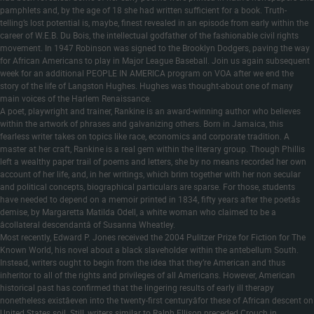
pamphlets and, by the age of 18 she had written sufficient for a book. Truth-
telling’s lost potential is, maybe, finest revealed in an episode from early within the
career of W.E.B. Du Bois, the intellectual godfather of the fashionable civil rights
movement. In 1947 Robinson was signed to the Brooklyn Dodgers, paving the way
for African Americans to play in Major League Baseball. Join us again subsequent
week for an additional PEOPLE IN AMERICA program on VOA after we end the
story of the life of Langston Hughes. Hughes was thought-about one of many
main voices of the Harlem Renaissance.
A poet, playwright and trainer, Rankine is an award-winning author who believes
within the artwork of phrases and galvanizing others. Born in Jamaica, this
fearless writer takes on topics like race, economics and corporate tradition. A
master at her craft, Rankine is a real gem within the literary group. Though Phillis
left a wealthy paper trail of poems and letters, she by no means recorded her own
account of her life, and, in her writings, which brim together with her non secular
and political concepts, biographical particulars are sparse. For those, students
have needed to depend on a memoir printed in 1834, fifty years after the poetâs
demise, by Margaretta Matilda Odell, a white woman who claimed to be a
âcollateral descendantâ of Susanna Wheatley.
Most recently, Edward P. Jones received the 2004 Pulitzer Prize for Fiction for The
Known World, his novel about a black slaveholder within the antebellum South.
Instead, writers ought to begin from the idea that they’re American and thus
inheritor to all of the rights and privileges of all Americans. However, American
historical past has confirmed that the lingering results of early ill therapy
nonetheless existâeven into the twenty-first centuryâfor these of African descent on
United States soil. Still, writers similar to Ralph Ellison preceded Crouch in