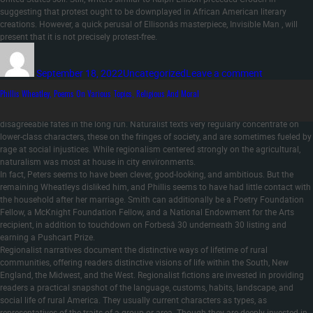
suggesting that protest ought to be downplayed in African American literary
creations. However, a quick perusal of Ellisonâs masterpiece, Invisible Man , will
present that it is not precisely protest-free.
Author
Posted
Categories
on
on
Phillis
September 18, 2022
Uncategorized
Leave a comment
Wheatley,
Poems
Naturalists targeted on how our lives are shaped by forces past our control, like
Phillis Wheatley, Poems On Various Topics, Religious And Moral
On
genetics, the financial system, and the social system. The protagonists of
Various
naturalist texts futilely try and form their very own lives and normally succumb to
Topics,
disagreeable fates in the long run. Naturalist texts very regularly concentrate on
Religious
lower-class characters, these on the fringes of society, and are sometimes fueled by
And
rage at social injustices. While regionalism centered strongly on the agricultural,
Moral
naturalism was most at house in city environments.
In fact, Peters seems to have been clever, good-looking, and ambitious. But the
remaining Wheatleys disliked him, and Phillis seems to have had little contact with
the household after her marriage. Smith can additionally be a Poetry Foundation
Fellow, a McKnight Foundation Fellow, and a National Endowment for the Arts
recipient, in addition to touchdown on Forbesâ 30 underneath 30 listing and
earning a Pushcart Prize.
Regionalist narratives document the distinctive ways of lifetime of rural
communities, offering readers distinctive visions of life within the South, New
England, the Midwest, and the West. Regionalist fictions are invested in providing
readers a practical snapshot of the language, customs, habits, landscape, and
social life of rural America. They usually current characters as types, as
representatives of the traits of a group or area. Though they are deeply invested in