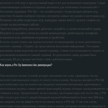
включает в себя игру в прогрессивный видео-слот для мгновенного выигрыша. Самая
захватывающая особенность игровых автоматов для мобильных пользователей —
бесплатные вращения. Pin Up — это онлайн-казино с потрясающим набором игр,
известное большим выбором игровых автоматов, живых игр казино и настольных игр.
Помимо онлайн-азартных игр, канадцы также могут делать ставки на
спорт на различных сайтах.
Зарегистрируйтесь, внесите депозит, играйте, а затем испытайте удачу.
Играйте в онлайн-слоты на своем компьютере, мобильном телефоне,
планшете или любимом игровом устройстве.
Если вы хотите узнать, как игроки получают вознаграждение за свою деятельность,
посетите страницу «Акции», где представлена ​​актуальная информация. Последние
рекламные акции выделены на главной странице, а также есть возможность следить за
рекламными акциями на главной странице. Бездепозитные спины должны быть
отыграны 30 раз, прежде чем бонус станет действительным.
Как играть в Pin Up бесплатно без регистрации?
Они являются частью условий, которые связывают вас и нас, гарантируя, что вы
получите максимальную отдачу от своего счета в казино. Когда вы заходите в Pin Up
для мобильных игр, вы можете наслаждаться игровыми автоматами, карточными и
настольными играми, а также прямой трансляцией, играми, которые «раскручиваются», и
ставками в игре. Предпочитаете ли вы классику, настольные игры или что-то еще, у Pin
Up есть все для этого.С нашей обширной игровой библиотекой из более чем 300 игр,
мы уверены, что вы найдете что-то по своему вкусу в Pin Up. У нас есть слоты,
настольные игры, видеопокер и живые игры в казино, которыми можно наслаждаться в