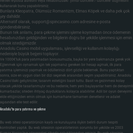
verilen e-posta adresini veya hesabınızdaki ‘Şimdi Güncelle / Güncelle’ düğmesini
kullanarak bunu yapabilirsiniz.
Bunlara Kleopatra, Ölümsüz Romantizm, Elmas Köpek ve daha pek çok
şey dahildir.
Alternatif olarak, support@spincasino.com adresine e-posta
gönderebilirsiniz.
Bunun tek anlamı, para çekme işlemini işleme koymadan önce ödemenin
hesabınızdan geldiğinden ve bilgilerin doğru bir şekilde işlenmesi için emin
olmak istediğimizdir.
Anadolu Casino mobil uygulaması, işlevselliği ve kullanım kolaylığı
nedeniyle büyük beğeni topluyor.
Ve 1000€’luk para yatırmadan bonusumuzla, başka bir yere bakmanıza gerek yok.
Eğlenmek için oynamak için tek yapmanız gereken bir hesap açmak, ilk para
yatırma işleminizi yapmak ve ödüllerinizi dört gözle beklemek. Bunu yaptıktan
sonra, size en uygun olan bir dizi seçenek arasından seçim yapabilirsiniz. Anadolu
Casino’daki geliştiriciler, tasarım estetiğini basit tuttu. Basit ve gezinmesi kolay
olacak şekilde tasarlanmıştır ve bu nedenle, hem yeni başlayanlar hem de deneyimli
kumarbazlar, siteden ihtiyaç duyduklarını kolayca alabilirler. Adil bir oyun deneyimi
elde ettiğinizden emin olmak için kumarhane tamamen denetlenir ve adalet
açısından elle test edilir.
Anadolu’te para yatırma ve çekme
Bu web sitesi operatörünün kaydı ve kuruluşuna ilişkin belirli durum tespiti
kontrolleri yaptık. Bu web sitesinin operatörlerinin sorumlu bir şekilde ve 2003
Kumar Yasası’nın yönergeleri altında çalıştıklarından eminiz. Bu web sitesinin