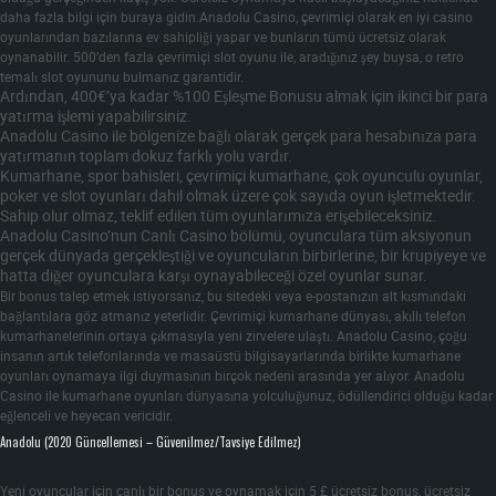
daha fazla bilgi için buraya gidin.Anadolu Casino, çevrimiçi olarak en iyi casino
oyunlarından bazılarına ev sahipliği yapar ve bunların tümü ücretsiz olarak
oynanabilir. 500’den fazla çevrimiçi slot oyunu ile, aradığınız şey buysa, o retro
temalı slot oyununu bulmanız garantidir.
Ardından, 400€’ya kadar %100 Eşleşme Bonusu almak için ikinci bir para
yatırma işlemi yapabilirsiniz.
Anadolu Casino ile bölgenize bağlı olarak gerçek para hesabınıza para
yatırmanın toplam dokuz farklı yolu vardır.
Kumarhane, spor bahisleri, çevrimiçi kumarhane, çok oyunculu oyunlar,
poker ve slot oyunları dahil olmak üzere çok sayıda oyun işletmektedir.
Sahip olur olmaz, teklif edilen tüm oyunlarımıza erişebileceksiniz.
Anadolu Casino’nun Canlı Casino bölümü, oyunculara tüm aksiyonun
gerçek dünyada gerçekleştiği ve oyuncuların birbirlerine, bir krupiyeye ve
hatta diğer oyunculara karşı oynayabileceği özel oyunlar sunar.
Bir bonus talep etmek istiyorsanız, bu sitedeki veya e-postanızın alt kısmındaki
bağlantılara göz atmanız yeterlidir. Çevrimiçi kumarhane dünyası, akıllı telefon
kumarhanelerinin ortaya çıkmasıyla yeni zirvelere ulaştı. Anadolu Casino, çoğu
insanın artık telefonlarında ve masaüstü bilgisayarlarında birlikte kumarhane
oyunları oynamaya ilgi duymasının birçok nedeni arasında yer alıyor. Anadolu
Casino ile kumarhane oyunları dünyasına yolculuğunuz, ödüllendirici olduğu kadar
eğlenceli ve heyecan vericidir.
Anadolu (2020 Güncellemesi – Güvenilmez/Tavsiye Edilmez)
Yeni oyuncular için canlı bir bonus ve oynamak için 5 £ ücretsiz bonus, ücretsiz