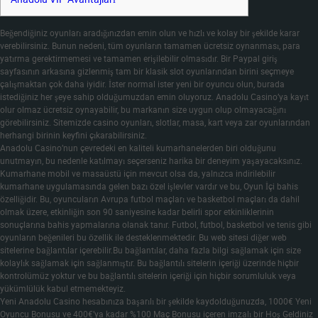
Beğendiğiniz oyunları aradığınızdan emin olun ve hızlı ve kolay bir şekilde karar
verebilirsiniz. Bunun nedeni, tüm oyunların tamamen ücretsiz oynanması, para
yatırma gerektirmemesi ve tamamen erişilebilir olmasıdır. Bir Paypal giriş
sayfasının arkasına gizlenmiş tam bir klasik slot oyunlarından birini seçmeye
çalışmaktan çok daha iyidir. İster normal ister yeni bir oyuncu olun, burada
istediğiniz her şeye sahip olduğumuzdan emin oluyoruz. Anadolu Casino’ya kayıt
olur olmaz ücretsiz oynayabilir, bu markanın size uygun olup olmayacağını
görebilirsiniz. Sitemizde casino oyunları, slotlar, masa, kart veya zar oyunlarından
herhangi birinin keyfini çıkarabilirsiniz.
Anadolu Casino’nun çevredeki en kaliteli kumarhanelerden biri olduğunu
unutmayın, bu nedenle katılmayı seçerseniz harika bir deneyim yaşayacaksınız.
Kumarhane mobil ve masaüstü için mevcut olsa da, yalnızca indirilebilir
kumarhane uygulamasında gelen bazı özel işlevler vardır ve bu, Oyun İçi bahis
özelliğidir. Bu, oyuncuların Avrupa futbol maçları ve basketbol maçları da dahil
olmak üzere, etkinliğin son 90 saniyesine kadar belirli spor etkinliklerinin
sonuçlarına bahis yapmalarına olanak tanır. Futbol, ​​futbol, ​​basketbol ve tenis gibi
oyunların beğenileri bu özellik ile desteklenmektedir. Bu web sitesi diğer web
sitelerine bağlantılar içerebilir.Bu bağlantılar, daha fazla bilgi sağlamak için size
kolaylık sağlamak için sağlanmıştır. Bu bağlantılı sitelerin içeriği üzerinde hiçbir
kontrolümüz yoktur ve bu bağlantılı sitelerin içeriği için hiçbir sorumluluk veya
yükümlülük kabul etmemekteyiz.
Yeni Anadolu Casino hesabınıza başarılı bir şekilde kaydolduğunuzda, 1000€ Yeni
Oyuncu Bonusu ve 400€’ya kadar %100 Maç Bonusu içeren imzalı bir Hoş Geldiniz