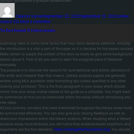
удобных приложений и функций онлайн-казино.
Author
Posted
Categori
on
Clayton Varner
September 22, 2022
September 22, 2022
online
on
casino 22
Leave a comment
Обзор
It is decided by their character, life expertise, and cultural background. The goal of
The Basic Elements Of A Literary Analysis
Pin
writing a literary evaluation is to specific oneâs particular person understanding of
Up
the text and back it up with facts. It can be some fascinating or controversial truth,
—
surprising news or some other factor that may catch readersâ attention. Actually,
Топ
the introduction is a vital a part of the paper as it is decisive for the papers success.
казино
Make certain to supply the context of the story as nicely as give some background
интернет,
details about it. First of all, you want to learn the assigned piece of literature
казино
intimately.
онлайн
The purpose is to discover the reasons for sure technical and artistic decisions of
зеркало
the writer and interpret their that means. Literary analysis papers are generally
written using MLA quotation style formatting tips unless specified in any other
case by your professor. This is the final paragraph in your essay which should
mirror how your essay matter relates to the guide as a complete. You might want
to summarize all that you’ve mentioned within the essay without introducing any
new ideas.
All your primary concepts that were mentioned throughout the literary essay must
be summarized effectively. You can also give your closing feedback as well as
share your impressions within the literary analysis. When studying what a literary
analysis essay must embrace, you will notice that evidence-based assertions and
arguments are the first elements.
https://livetogetherfoundation.org/
You should,