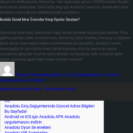
oluşan bir koleksiyonda mevcuttur. Yeni oyuncular ayrıca 1000€’ya kadar ilk spin
bonuslarını bulacaklar. Daha fazla bilgi için Anadolu Casino’yu ziyaret edin veya
Anadolu Casino Bonus tekliflerimizden yararlanın.
Anadolu Güncel Adres Üzerinden Hangi Oyunlar Oynatıyor?
Oyuncular kredi kartı, banka kartı veya banka havalesi ile para yatırabilirler. Para
çekme işlemleri, kredi ve banka kartı, WorldPay, Skrill, Neteller, Entropay ve diğerleri
dahil olmak üzere çeşitli ödeme yöntemleriyle de yapılabilir. Anadolu Casino
başlangıçta bir spor bahis sitesi olarak başlamış olsa da, çevrimiçi casino
oyunlarına genişledi ve şimdi spor bahisleri ve blackjack, rulet ve barbut dahil
olmak üzere çok çeşitli diğer masa oyunları sunuyor.
Author
Posted
Categori
on
Clayton Varner
September 23, 2022
September 23, 2022
tr
on
casino
Leave a comment
En
Anadolu Casıno ve Canlı Casıno – Casino oyunları sitesii
Casino Içeriği
Iyi
Anadolu Para Yatırma ve Çekme İşlemleri Güvenilir
Anadolu
mi?
Casino
Anadolu Giriş Değişimlerinde Güncel Adres Bilgileri
Sitesi
Bu Sayfada!
|
Android ve iOS için Anadolu APK Anadolu
Mobil
uygulamasını indirin
Bonus
Anadolu Oyun Se enekleri
Anadolu VIP Avantajları