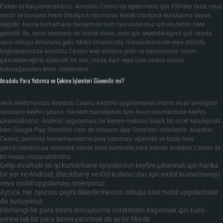
Paketi ile karşılanacaksınız. Anadolu Casino’da eğlenmeniz için 450’den fazla oyun
vardır ve bunların hepsi blackjack oyununun klasik blackjack kurallarına dayalı
değildir. Ayrıca kumarhane deneyimini tüm oyuncularımız için erişilebilir hale
getirdik. Bu, oyun tercihiniz ne olursa olsun, sizin için seçebileceğiniz çok sayıda
oyun olduğu anlamına gelir. Mobil cihazınızda, masaüstünüzde veya dizüstü
bilgisayarınızda Anadolu Casino web sitesine gidin ve zamanınızın tadını
çıkarabileceğiniz eğlenceli bir slot, masa, kart veya özel casino oyunu
bulacağınızdan emin olabilirsiniz.
Anadolu Para Yatırma ve Çekme İşlemleri Güvenilir mi?
Akıllı telefonunuza Anadolu Casino Android uygulamasını indirin ve en sevdiğiniz
oyunların keyfini çıkarın. Hareket halindeyken tüm favori oyunlarınızın keyfini
çıkarabilirsiniz. Android uygulaması, bir kereye mahsus küçük bir ücret karşılığında
hem Google Play Store’dan hem de Amazon App Store’dan indirilebilir. Anadolu
Casino, çevrimiçi kumarhanelerine para yatırmayı eğlenceli ve kolay hale
getirdi.Hesabınıza otomatik olarak kredi kartınızla para yatıran Anadolu Casino ile
bir hesap oluşturabilirsiniz.
Gelip etraftaki en iyi kumarhane oyunlarının keyfini çıkarmak için harika
bir yer ve Android, BlackBerry ve iOS kullanıcıları için mobil kumarhaneyi
veya mobil uygulamayı öneriyoruz.
Ayrıca, her oyunun çeşitli dillerde mevcut olduğu özel mobil uygulamalar
da sunuyoruz.
Herhangi bir para birimi dönüştürme ücretinden kaçınmak için Euro
yerine tek bir para birimi yatırmak da iyi bir fikirdir.