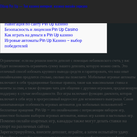
Category:
online casino 22
Обзор Pin Up — Топ казино интернет, казино онлайн зеркало
Содержание
LOGIN
REGISTER
Как играть в Pin Up бесплатно без регистрации?
Преимущества и плюсы казино Pin Up
Навигация по сайту Pin Up казино
Безопасность и лицензия Pin Up Casino
Как играть на деньги в Pin Up казино
Игровые автоматы Pin Up Казино – выбор
победителей
Ограничение: если вы решили внести депозит с помощью небанковского счета, у вас
будет возможность ограничить сумму вашего депозита, которую можно снять. Это
отличный способ избежать крупного вывода средств и гарантировать, что ваш опыт
онлайн-казино продлится столько, сколько вы пожелаете. Мобильные игровые автоматы
включают в себя традиционные базовые правила, такие как максимальная ставка и
монеты за спин, а также функцию чата для общения с другими игроками, предлагающую
поддержку в случае необходимости. Все игры включают функцию джекпота, которая
включает в себя игру в прогрессивный видео-слот для мгновенного выигрыша. Самая
захватывающая особенность игровых автоматов для мобильных пользователей —
бесплатные вращения. Pin Up — это онлайн-казино с потрясающим набором игр,
известное большим выбором игровых автоматов, живых игр казино и настольных игр.
Помимо онлайн-азартных игр, канадцы также могут делать ставки на
спорт на различных сайтах.
Зарегистрируйтесь, внесите депозит, играйте, а затем испытайте удачу.