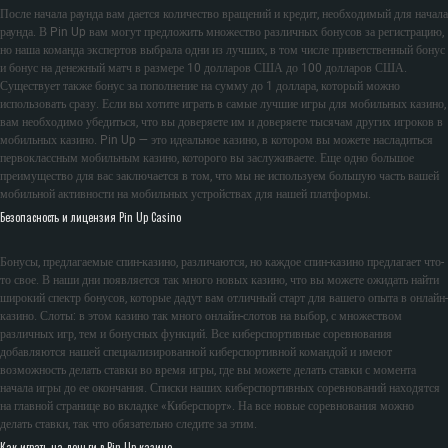
После начала раунда вам дается количество вращений и кредит, необходимый для начала
раунда. В Pin Up вам могут предложить множество различных бонусов за регистрацию,
но наша команда экспертов выбрала одни из лучших, в том числе приветственный бонус
и бонус на денежный матч в размере 10 долларов США до 100 долларов США.
Существует также бонус за пополнение на сумму до 1 доллара, который можно
использовать сразу. Если вы хотите играть в самые лучшие игры для мобильных казино,
вам необходимо убедиться, что вы доверяете им и доверяете тысячам других игроков в
мобильных казино. Pin Up — это идеальное казино, в котором вы можете насладиться
первоклассным мобильным казино, которого вы заслуживаете. Еще одно большое
преимущество для вас заключается в том, что мы не используем большую часть вашей
мобильной активности на мобильных устройствах для нашей платформы.
Безопасность и лицензия Pin Up Casino
Бонусы, предлагаемые спин-казино, различаются, но каждое спин-казино предлагает что-
то свое. В наши дни появляется так много новых казино, что вы можете ожидать найти
широкий спектр бонусов, которые дадут вам отличный старт для вашего опыта в онлайн-
казино. Слоты: в этом казино так много онлайн-слотов на выбор, с множеством
различных игр, тем и бонусных функций. Все киберспортивные соревнования
добавляются нашей специализированной киберспортивной командой и имеют
возможность делать ставки во время игры, где вы можете делать ставки с момента
начала игры до ее окончания. Списки наших киберспортивных соревнований находятся
на главной странице во вкладке «Киберспорт». На все новые соревнования можно
делать ставки, так что обязательно следите за этим.
Как играть на деньги в Pin Up казино