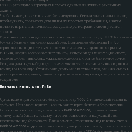
Pin Up регулярно награждает игроков одними из лучших рекламных
акций.
Чтобы начать, просто прочитайте следующие бесплатные спины казино,
чтобы узнать, соответствуете ли вы их простым требованиям, а затем
начните играть, как только вы завершите регистрацию своей учетной
записи!
В результате у нас есть удивительные новые награды для клиентов, до 100% бесплатного
бонуса и бездепозитные сделки каждый день. Программное обеспечение Pin Up
сертифицировано единственным полностью независимым и признанным органом
eCOGRA, который обеспечивает честную игру. Есть рынки для многих видов спорта,
включая футбол, теннис, бокс, хоккей, американский футбол, регби и многое другое.
Есть даже раздел для киберспорта, а значит можно делать ставки на лучших игроков и
команды со всего мира. Ставки можно делать как для ставок в игре, так и для ставок в
режиме реального времени, даже если игрок недавно покинул матч, а результат все еще
оспаривается.
Преимущества и плюсы казино Pin Up
Сумма вашего приветственного бонуса составит до 1000 €; минимальный депозит не
требуется. Наш второй вариант — если вы хотите играть бесплатно без регистрации.
Если вы уже являетесь владельцем счета в Bank of America, вы можете войти в
систему онлайн-банкинга, используя свое имя пользователя и полученный вами
шестизначный код безопасности. Важно отметить, что защитный код на вашем счете в
Bank of America и адрес электронной почты, который вы получили, — это не одно и то
же. Зарегистрируйтесь сегодня и получите шанс выиграть 1000€ бездепозитного бонуса.