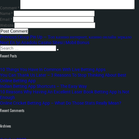
Comment
*
Name
*
Email
*
Website
Previous
Previous
Обзор Pin Up — Топ казино интернет, казино онлайн зеркало
Post
Next
post:
Next
En Iyi Anadolu Casino Sitesi | Mobil Bonus
Search
post:
navigation
Search
for:
Recent Posts
10 Things You Have In Common With Live Betting Apps
You Can Thank Us Later – 3 Reasons To Stop Thinking About Best
Online Betting App
Indian Betting App Shortcuts – The Easy Way
10 Reasons Why Having An Excellent Laser Book Betting App Is Not
Enough
Online Cricket Betting App – What Do Those Stats Really Mean?
Recent Comments
Archives