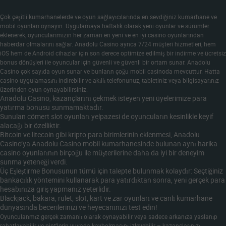
Çok çeşitli kumarhanelerde ve oyun sağlayıcılarında en sevdiğiniz kumarhane ve
mobil oyunları oynayın. Uygulamaya haftalık olarak yeni oyunlar ve sürümler
eklenerek, oyuncularımızın her zaman en yeni ve en iyi casino oyunlarından
haberdar olmalarını sağlar. Anadolu Casino ayrıca 7/24 müşteri hizmetleri, hem
iOS hem de Android cihazlar için son derece optimize edilmiş bir indirme ve ücretsiz
bonus dönüşleri ile oyuncular için güvenli ve güvenli bir ortam sunar. Anadolu
Casino çok sayıda oyun sunar ve bunların çoğu mobil casinoda mevcuttur. Hatta
casino uygulamasını indirebilir ve akıllı telefonunuz, tabletiniz veya bilgisayarınız
üzerinden oyun oynayabilirsiniz.
Anadolu Casino, kazançlarını çekmek isteyen yeni üyelerimize para
yatırma bonusu sunmamaktadır.
Sunulan cömert slot oyunları yelpazesi de oyuncuların kesinlikle keyif
alacağı bir özelliktir.
Bitcoin ve litecoin gibi kripto para birimlerinin eklenmesi, Anadolu
Casino’ya Anadolu Casino mobil kumarhanesinde bulunan aynı harika
casino oyunlarının birçoğu ile müşterilerine daha da iyi bir deneyim
sunma yeteneği verdi.
Üç Eşleştirme Bonusunun tümü için talepte bulunmak kolaydır: Seçtiğiniz
bankacılık yöntemini kullanarak para yatırdıktan sonra, yeni gerçek para
hesabınıza giriş yapmanız yeterlidir.
Blackjack, bakara, rulet, slot, kart ve zar oyunları ve canlı kumarhane
dünyasında becerilerinizi ve heyecanınızı test edin!
Oyuncularımız gerçek zamanlı olarak oynayabilir veya sadece arkanıza yaslanıp
rahatlayabilir ve pint’lerin yuvada kaybolmasını izleyebilir – kazançlarınızı