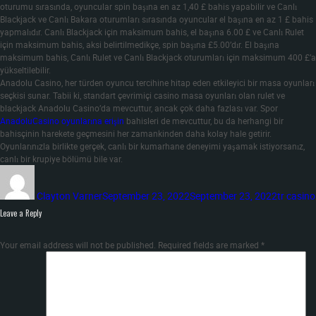
oturumu sırasında, oyuncular spin başına en az 1,40 £ bahis yapabilir ve Canlı
Blackjack ve Canlı Bakara oturumları sırasında oyuncular el başına en az 1 £ bahis
yapmalıdır. Canlı Blackjack için maksimum bahis, el başına 6.00 £ ve Canlı Rulet
için maksimum bahis, aksi belirtilmedikçe, spin başına £5.00’dır. El başına
maksimum bahis, Canlı Rulet ve Canlı Blackjack oturumları için maksimum 400 £’a
yükseltilebilir.
Anadolu Casino, her türden oyuncu tercihine hitap eden etkileyici bir masa oyunları
seçkisi sunar. Tabii ki, standart çevrimiçi casino masa oyunları olan rulet ve
blackjack Anadolu Casino’da mevcuttur, ancak çok daha fazlası var. Spor
AnadoluCasino oyunlarına erişin
bahisleri de mevcuttur, bu da herhangi bir
bahisçinin harekete geçmesini her zamankinden daha kolay hale getirir.
Oyunlarınızla birlikte gerçek, canlı bir kumarhane deneyimi yaşamak istiyorsanız,
canlı bir krupiye bölümü bile var.
Author
Posted
Categori
on
Clayton Varner
September 23, 2022
September 23, 2022
tr casino
Leave a Reply
Your email address will not be published.
Required fields are marked
*