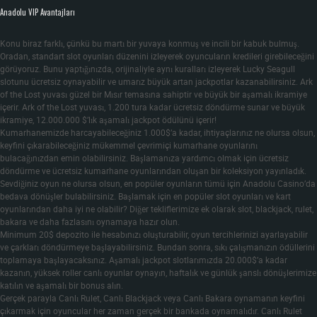
Anadolu VIP Avantajları
Konu biraz farklı, çünkü bu martı bir yuvaya konmuş ve incili bir kabuk bulmuş.
Oradan, standart slot oyunları düzenini izleyerek oyuncuların kredileri girebileceğini
görüyoruz. Bunu yaptığınızda, orijinaliyle aynı kuralları izleyerek Lucky Seagull
slotunu ücretsiz oynayabilir ve umarız büyük artan jackpotlar kazanabilirsiniz. Ark
of the Lost yuvası güzel bir Mısır temasına sahiptir ve büyük bir aşamalı ikramiye
içerir. Ark of the Lost yuvası, 1.200 tura kadar ücretsiz döndürme sunar ve büyük
ikramiye, 12.000.000 $’lık aşamalı jackpot ödülünü içerir!
Kumarhanemizde harcayabileceğiniz 1.000$’a kadar, ihtiyaçlarınız ne olursa olsun,
keyfini çıkarabileceğiniz mükemmel çevrimiçi kumarhane oyunlarını
bulacağınızdan emin olabilirsiniz. Başlamanıza yardımcı olmak için ücretsiz
döndürme ve ücretsiz kumarhane oyunlarından oluşan bir koleksiyon yayınladık.
Sevdiğiniz oyun ne olursa olsun, en popüler oyunların tümü için Anadolu Casino’da
bedava dönüşler bulabilirsiniz. Başlamak için en popüler slot oyunları ve kart
oyunlarından daha iyi ne olabilir? Diğer tekliflerimize ek olarak slot, blackjack, rulet,
bakara ve daha fazlasını oynamaya hazır olun.
Minimum 20$ depozito ile hesabınızı oluşturabilir, oyun tercihlerinizi ayarlayabilir
ve çarkları döndürmeye başlayabilirsiniz. Bundan sonra, sıkı çalışmanızın ödüllerini
toplamaya başlayacaksınız. Aşamalı jackpot slotlarımızda 20.000$’a kadar
kazanın, yüksek roller canlı oyunlar oynayın, haftalık ve günlük şanslı dönüşlerimize
katılın ve aşamalı bir bonus alın.
Gerçek parayla Canlı Rulet, Canlı Blackjack veya Canlı Bakara oynamanın keyfini
çıkarmak için oyuncular her zaman gerçek bir bankada oynamalıdır. Canlı Rulet