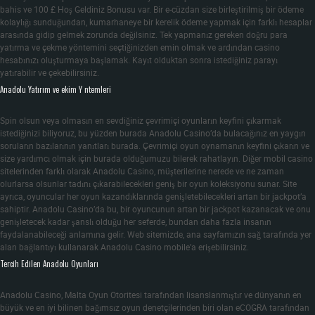
bahis ve 100 £ Hoş Geldiniz Bonusu var. Bir e-cüzdan size birleştirilmiş bir ödeme
kolaylığı sunduğundan, kumarhaneye bir kerelik ödeme yapmak için farklı hesaplar
arasında gidip gelmek zorunda değilsiniz. Tek yapmanız gereken doğru para
yatırma ve çekme yöntemini seçtiğinizden emin olmak ve ardından casino
hesabınızı oluşturmaya başlamak. Kayıt olduktan sonra istediğiniz parayı
yatırabilir ve çekebilirsiniz.
Anadolu Yatırım ve ekim Y ntemleri
Spin olsun veya olmasın en sevdiğiniz çevrimiçi oyunların keyfini çıkarmak
istediğinizi biliyoruz, bu yüzden burada Anadolu Casino’da bulacağınız en yaygın
soruların bazılarının yanıtları burada. Çevrimiçi oyun oynamanın keyfini çıkarın ve
size yardımcı olmak için burada olduğumuzu bilerek rahatlayın. Diğer mobil casino
sitelerinden farklı olarak Anadolu Casino, müşterilerine nerede ve ne zaman
olurlarsa olsunlar tadını çıkarabilecekleri geniş bir oyun koleksiyonu sunar. Site
ayrıca, oyuncular her oyun kazandıklarında genişletebilecekleri artan bir jackpot’a
sahiptir. Anadolu Casino’da bu, bir oyuncunun artan bir jackpot kazanacak ve onu
genişletecek kadar şanslı olduğu her seferde, bundan daha fazla insanın
faydalanabileceği anlamına gelir. Web sitemizde, ana sayfamızın sağ tarafında yer
alan bağlantıyı kullanarak Anadolu Casino mobile’a erişebilirsiniz.
Tercih Edilen Anadolu Oyunları
Anadolu Casino, Malta Oyun Otoritesi tarafından lisanslanmıştır ve dünyanın en
büyük ve en iyi bilinen bağımsız oyun denetçilerinden biri olan eCOGRA tarafından