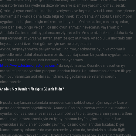
operatörlerinin faaliyetlerini düzenlemeye ve izlemeye yardımcı olmayı seçtik.
Çevrimiçi oyun endüstrisinde hala yeniyseniz ve heyecan verici kumarhane eğlence
dünyamız hakkında daha fazla bilgi edinmek istiyorsanız, Anadolu Casino mobil
uygulaması başlamak için mükemmel bir yerdir. Online casino, casino oyunları,
spor bahisleri, bingo ve canlı casino oyunlarımızın heyecanını yaşamak için
Anadolu Casino mobil uygulamasını ziyaret edin. Ve sitemiz hakkında daha fazla
bilgi edinmek istiyorsanız, lütfen sitemize göz atın veya Anadolu Casino’daki tüm
heyecan verici özellikleri görmek için sekmelere göz atın.
Ayrıca, bilgisayarınızda çalışan ve hızlı indirme, gecikmesiz oyun ve otomatik
güncellemeler dahil olmak üzere bir dizi avantaj sunan bir yazılım uygulaması olan
Anadolu Casino masaüstü istemcisinde oynamayı
https://www.testimonystories.com/
da seçebilirsiniz. Kesinlikle mevcut en iyi
masaüstü casino yazılım programlarından biridir. Unutulmaması gereken ilk şey,
tüm oyunlarımızın adil olması, indirme, ağ gecikmesi ve Yetenek sorunu
olmamasıdır.
Anadolu Slot Oyunları Alt Yapısı Güvenli Midir?
E-posta, sayfanızın solundaki menüden canlı sohbet seçeneğini seçerek bize e-
posta göndermeyi seçebilirsiniz. Anadolu Casino, heyecan verici bir kumarhane
oyunları dünyası sunar ve masaüstü, mobil ve tablet tarayıcılarının yanı sıra Spin
mobil uygulaması aracılığıyla en iyi oyunlarının keyfini çıkarabilirsiniz. İşte
oyunculara sunulan en popüler çevrimiçi casino oyunlarından bazıları: Diğer
kumarhane oyunlarımız da aynı derecede iyi olsa da, hepimizin slotlarla ilgili
olduğu gerçeğinden kaçış yok. Ücretsiz oynamaya nasıl başlayacağınız hakkında