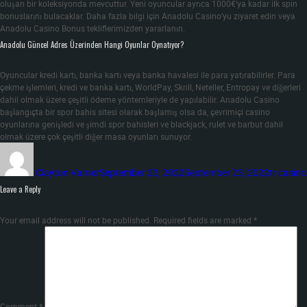
oluşan bir koleksiyonda mevcuttur. Yeni oyuncular ayrıca 1000€’ya kadar ilk spin
bonuslarını bulacaklar. Daha fazla bilgi için Anadolu Casino’yu ziyaret edin veya
Anadolu Casino Bonus tekliflerimizden yararlanın.
Anadolu Güncel Adres Üzerinden Hangi Oyunlar Oynatıyor?
Oyuncular kredi kartı, banka kartı veya banka havalesi ile para yatırabilirler. Para
çekme işlemleri, kredi ve banka kartı, WorldPay, Skrill, Neteller, Entropay ve diğerleri
dahil olmak üzere çeşitli ödeme yöntemleriyle de yapılabilir. Anadolu Casino
başlangıçta bir spor bahis sitesi olarak başlamış olsa da, çevrimiçi casino
oyunlarına genişledi ve şimdi spor bahisleri ve blackjack, rulet ve barbut dahil
olmak üzere çok çeşitli diğer masa oyunları sunuyor.
Author
Posted
Categori
on
Clayton Varner
September 23, 2022
September 23, 2022
tr casino
Leave a Reply
Your email address will not be published.
Required fields are marked
*
Comment
*