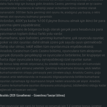
daha fazla bilgi için buraya gidin.Anadolu Casino, çevrimiçi olarak en iyi casino
oyunlarından bazılarına ev sahipliği yapar ve bunların tümü ücretsiz olarak
oynanabilir. 500’den fazla çevrimiçi slot oyunu ile, aradığınız şey buysa, o retro
temalı slot oyununu bulmanız garantidir.
Ardından, 400€’ya kadar %100 Eşleşme Bonusu almak için ikinci bir para
yatırma işlemi yapabilirsiniz.
Anadolu Casino ile bölgenize bağlı olarak gerçek para hesabınıza para
yatırmanın toplam dokuz farklı yolu vardır.
Kumarhane, spor bahisleri, çevrimiçi kumarhane, çok oyunculu oyunlar,
poker ve slot oyunları dahil olmak üzere çok sayıda oyun işletmektedir.
Sahip olur olmaz, teklif edilen tüm oyunlarımıza erişebileceksiniz.
Anadolu Casino’nun Canlı Casino bölümü, oyunculara tüm aksiyonun
gerçek dünyada gerçekleştiği ve oyuncuların birbirlerine, bir krupiyeye ve
hatta diğer oyunculara karşı oynayabileceği özel oyunlar sunar.
Bir bonus talep etmek istiyorsanız, bu sitedeki veya e-postanızın alt kısmındaki
bağlantılara göz atmanız yeterlidir. Çevrimiçi kumarhane dünyası, akıllı telefon
kumarhanelerinin ortaya çıkmasıyla yeni zirvelere ulaştı. Anadolu Casino, çoğu
insanın artık telefonlarında ve masaüstü bilgisayarlarında birlikte kumarhane
oyunları oynamaya ilgi duymasının birçok nedeni arasında yer alıyor. Anadolu
Casino ile kumarhane oyunları dünyasına yolculuğunuz, ödüllendirici olduğu kadar
eğlenceli ve heyecan vericidir.
Anadolu (2020 Güncellemesi – Güvenilmez/Tavsiye Edilmez)
Yeni oyuncular için canlı bir bonus ve oynamak için 5 £ ücretsiz bonus, ücretsiz