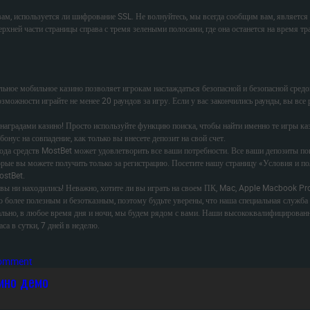
м, используется ли шифрование SSL. Не волнуйтесь, мы всегда сообщим вам, является л
 верхней части страницы справа с тремя зелеными полосами, где она останется на время
ное мобильное казино позволяет игрокам наслаждаться безопасной и безопасной средо
можности играйте не менее 20 раундов за игру. Если у вас закончились раунды, вы все р
 наградами казино! Просто используйте функцию поиска, чтобы найти именно те игры каз
ус на совпадение, как только вы внесете депозит на свой счет.
да средств MostBet может удовлетворить все ваши потребности. Все ваши депозиты п
рые вы можете получить только за регистрацию. Посетите нашу страницу «Условия и п
ostBet.
 вы ни находились! Неважно, хотите ли вы играть на своем ПК, Mac, Apple Macbook P
о более полезным и безотказным, поэтому будьте уверены, что наша специальная служба
ьно, в любое время дня и ночи, мы будем рядом с вами. Наши высококвалифицированные
са в сутки, 7 дней в неделю.
on
Онлайн
comment
казино
MostBet
зино демо
с
зеркалом