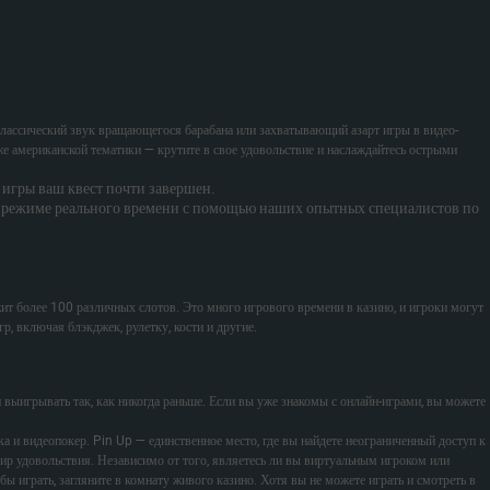
 классический звук вращающегося барабана или захватывающий азарт игры в видео-
аже американской тематики — крутите в свое удовольствие и наслаждайтесь острыми
 игры ваш квест почти завершен.
 в режиме реального времени с помощью наших опытных специалистов по
жит более 100 различных слотов. Это много игрового времени в казино, и игроки могут
, включая блэкджек, рулетку, кости и другие.
и выигрывать так, как никогда раньше. Если вы уже знакомы с онлайн-играми, вы можете
ка и видеопокер. Pin Up — единственное место, где вы найдете неограниченный доступ к
р удовольствия. Независимо от того, являетесь ли вы виртуальным игроком или
обы играть, загляните в комнату живого казино. Хотя вы не можете играть и смотреть в