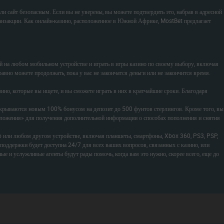
и сайт безопасным. Если вы не уверены, вы можете подтвердить это, набрав в адресной
 транзакции. Как онлайн-казино, расположенное в Южной Африке, MostBet предлагает
й на любом мобильном устройстве и играть в игры казино по своему выбору, включая
авно можете продолжать, пока у вас не закончатся деньги или не закончится время.
ино, которые вы ищете, и вы сможете играть в них в кратчайшие сроки. Благодаря
окрываются новым 100% бонусом на депозит до 500 фунтов стерлингов. Кроме того, вы
оложения» для получения дополнительной информации о способах пополнения и снятия
ro или любом другом устройстве, включая планшеты, смартфоны, Xbox 360, PS3, PSP,
 поддержки будет доступна 24/7 для всех ваших вопросов, связанных с казино, или
 и услужливые агенты будут рады помочь, когда вам это нужно, скорее всего, еще до