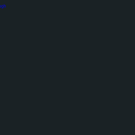
казино,
ough
слоты
казино
демо