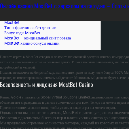
Category:
25-08
Онлайн казино MostBet с зеркалом на сегодня – Слоты 
Содержание
Безопасность и лицензия MostBet Casino
Как скачать приложение официального сайта
MostBet
Типы фриспинов без депозита
Бонус-коды MostBet
MostBet – официальный сайт портала
MostBet казино бонусы онлайн
Начните играть в MostBet сегодня и получите мгновенный доступ к нашему номеру оди
автоматы и настольные игры на реальные деньги. И пока мы этим занимаемся, мы также
потребностей и желаний.
Пока вы не нажмете на бонусный код, вы получите право на получение бонуса 100% Ma
перевод, не имеют права на минимальный депозит. Минимальный депозит будет вычтен с
Безопасность и лицензия MostBet Casino
Казино Goldie управляется Global Virtual Solutions Limited, лицензировано и регул
обеспечивают справедливые и равные возможности для всех. Теперь вы можете играть в
Просто взгляните на список ниже, чтобы узнать, в какие игры вы можете играть.
Однако, если вы решите это сделать, MostBet гарантирует, что вы получ
От слотов с джекпотом, быстрых игр и классических слотов до видеопокера
Мы предлагаем огромное количество методов, каждый из которых являетс
Но как только вы станете зависимыми, вы не сможете снова стать луддитом