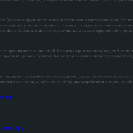
xtGen, а также другие любимые игры, в которые можно играть в спин-казино. Есть насто
 все игры доступны и на мобильных устройствах, что создает аутентичный опыт спин-ка
высочайшим качеством. Если этого недостаточно, когда вы зарегистрируете новую учетн
 что приходит вместе с новой игрой. Бесплатные игры казино всегда под рукой, так что
 с другом или деловым партнером. Как только ваша учетная запись будет подтверждена
 популярных игр онлайн-казино у себя под рукой. Если вы предпочитаете находить слот
и может похвастаться выдающейся коллекцией ведущих разработчиков программного обе
on
Pin
comment
Up
Казино
онлайн
–
Вход
в
 Betting App
онлайн