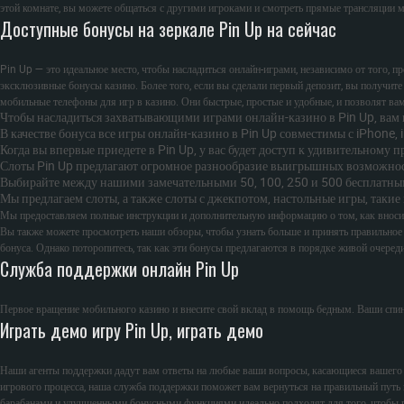
этой комнате, вы можете общаться с другими игроками и смотреть прямые трансляции м
Доступные бонусы на зеркале Pin Up на сейчас
Pin Up — это идеальное место, чтобы насладиться онлайн-играми, независимо от того, 
эксклюзивные бонусы казино. Более того, если вы сделали первый депозит, вы получит
мобильные телефоны для игр в казино. Они быстрые, простые и удобные, и позволят вам 
Чтобы насладиться захватывающими играми онлайн-казино в Pin Up, вам 
В качестве бонуса все игры онлайн-казино в Pin Up совместимы с iPhon
Когда вы впервые приедете в Pin Up, у вас будет доступ к удивительному 
Слоты Pin Up предлагают огромное разнообразие выигрышных возможнос
Выбирайте между нашими замечательными 50, 100, 250 и 500 бесплатны
Мы предлагаем слоты, а также слоты с джекпотом, настольные игры, такие 
Мы предоставляем полные инструкции и дополнительную информацию о том, как вносить
Вы также можете просмотреть наши обзоры, чтобы узнать больше и принять правильное 
бонуса. Однако поторопитесь, так как эти бонусы предлагаются в порядке живой очереди
Служба поддержки онлайн Pin Up
Первое вращение мобильного казино и внесите свой вклад в помощь бедным. Ваши спины
Играть демо игру Pin Up, играть демо
Наши агенты поддержки дадут вам ответы на любые ваши вопросы, касающиеся вашего и
игрового процесса, наша служба поддержки поможет вам вернуться на правильный путь в
барабанами и улучшенными бонусными функциями идеально подходят для того, чтобы по