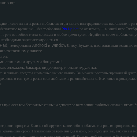
ногих игр.
предпочитаете ли вы играть в мобильные игры казино или традиционные настольные игры
е бесплатное вращение — без требований
Pin Up bet
по отыгрышу — в нашей игре FreeSpi
играть из любого места, со всеми, в любое время суток. Играйте на своем мобильном ус
необходимо зарегистрироваться.
e, iPad, телефонами Android и Windows, ноутбуками, настольными компью
приветственному пакету.
тей.
ми спинами и другими бонусами!
как блэкджек, баккара, видеопокер и онлайн-рулетка.
 и снимать средства с помощью нашего казино. Вы можете посетить справочный центр 
решение о том, где играть в свои любимые игры онлайн-казино. Все новые игроки должн
.
 приносят вам бесплатные спины на депозит во всех ваших любимых слотах и ​​играх. М
грового процесса. Если вы обнаружите какие-либо проблемы с игровым процессом, наш
 кратчайшие сроки. Независимо от времени дня и ночи, они здесь для вас, так что вы м
казать свою лучшую руку и насладиться игрой. Если вы любите играть в блэкджек, ва