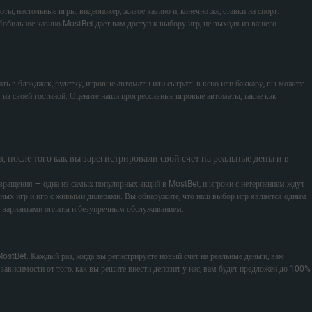
ы, настольные игры, видеопокер, живое казино и, конечно же, ставки на спорт.
обильное казино MostBet дает вам доступ к выбору игр, не выходя из вашего
ть в блэкджек, рулетку, игровые автоматы или сыграть в кено или баккару, вы можете
 из своей гостиной. Оцените наши прогрессивные игровые автоматы, такие как
 после того как вы зарегистрировали свой счет на реальные деньги в
вращения — одна из самых популярных акций в MostBet, и игроки с нетерпением ждут
чных игр и игр с живыми дилерами. Вы обнаружите, что наш выбор игр является одним
ми вариантами оплаты и безупречным обслуживанием.
ostBet. Каждый раз, когда вы регистрируете новый счет на реальные деньги, вам
В зависимости от того, как вы решите внести депозит у нас, вам будет предложен до 100%