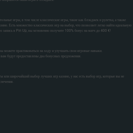
льные игры, в том числе классические игры, такие как блэкджек и рулетка, а также
зино. Есть множество классических игр на выбор, что позволяет легко найти идеальную
ую запись в Pin Up, вы мгновенно получите 100% бонус на матч до 400 €!
 вы можете практиковаться на ходу и улучшать свои игровые навыки.
, вам будут предоставлены два бонусных предложения.
ы или широчайший выбор лучших игр казино, у нас есть выбор игр, которые вы не
спечения.