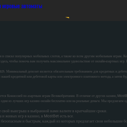
и игровые автоматы
н в списке популярных мобильных слотов, а также ко всем другим мобильным играм. Ко
 здесь, чтобы помочь вам получить максимальное удовольствие от онлайн-азартных игр
tch. Минимальный депозит является обязательным требованием для кредитных и дебето
 вашей кредитной или дебетовой карты или электронного платежного метода, а затем бу
ируется Комиссией по азартным играм Великобритании. В отличие от других казино, Mo
 одни из лучших игр казино онлайн бесплатно или на реальные деньги. Мы предлагаем о
ите свой выигрыш в выбранной вами валюте в кратчайшие сроки.
 и живых игр в казино, в MostBet есть все.
я безопасным и быстрым, каждый из которых предлагает свои небольшие б
.