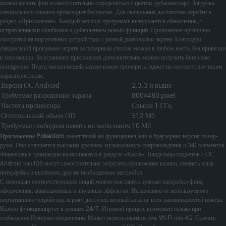
можно менять фон и самостоятельно определяться с цветом рубашки карт. Загрузка
специального клиента происходит бесплатно. Для скачивания достаточно перейти в
раздел «Приложение». Каждый месяц к программе выпускаются обновления, с
исправленными ошибками и добавлением новых функций. Приложение органично
смотрится на портативных устройствах с разной диагональю экрана. Благодаря
специальной программе играть за покерным столом можно в любом месте, без привязки
к геолокации. За установку приложения дополнительно можно получить бонусные
поощрения. Перед инсталляцией казино важно проверить гаджет на соответствие таким
характеристикам:
Версия ОС Android
2.3.3 и выше
Требуемое разрешение экрана
800×480 pixel
Частота процессора
Свыше 1 ГГц
Оптимальный объем ОП
512 Мб
Требуемая свободная память на мобильном
10 Мб
Приложение Pokerdom
имеет такой же функционал, как и браузерная версия покер-
рума. Оно отличается высоким уровнем музыкального сопровождения и 3-D элементов.
Финансовые транзакции выполняются в разделе «Касса». Владельцы гаджетов с ОС
Android или IOS могут самостоятельно загрузить приложение казино, сменить язык
интерфейса и выставить другие необходимые настройки.
С помощью соответствующих опций можно выставить нужные настройки фона,
оформления, анимационных и звуковых эффектов. Независимо от используемого
портативного устройства, игроку доступен полный каталог всех разновидностей покера.
Казино функционирует в режиме 24/7. Игровой процесс возможен только при
стабильном Интернет-соединении. Может использоваться сеть Wi-Fi или 4G. Скачать