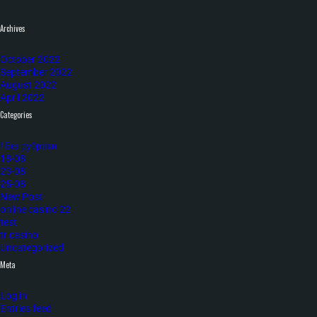
Archives
October 2022
September 2022
August 2022
April 2022
Categories
! Без рубрики
18-08
23-08
25-08
New Post
online casino 22
test
tr casino
Uncategorized
Meta
Log in
Entries feed