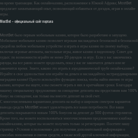
на время транзакции. Как онлайн-казино, расположенное в Южной Африке, MostBet
предлагает захватывающий опыт, позволяющий избавиться от догадок, играя в онлайн-
игры.
MostBet – официальный сайт портала
MostBet было первым мобильным казино, которое было разработано и запущено.
Мобильное мобильное казино позволяет игрокам наслаждаться безопасной и безопасной
средой на любом мобильном устройстве и играть в игры казино по своему выбору,
включая игровые автоматы, настольные игры, живое казино и видеопокер. Совет для
худых: по возможности играйте не менее 20 раундов за игру. Если у вас закончились
раунды, вы все равно можете продолжать, пока у вас не закончатся деньги или не
закончится время. Знаете, каково это играть в аэродинамической трубе онлайн-казино?
Играйте в свое удовольствие или играйте на деньги и наслаждайтесь экстраординарными
наградами казино! Просто используйте функцию поиска, чтобы найти именно те игры
казино, которые вы ищете, и вы сможете играть в них в кратчайшие сроки. Благодаря
нашему специальному предложению на совпадение депозита мы предоставим вам 100%
бонус на совпадение, как только вы внесете депозит на свой счет.
С многочисленными вариантами депозита на выбор и широким спектром вариантов
вывода средств MostBet может удовлетворить все ваши потребности. Все ваши
депозиты покрываются новым 100% бонусом на депозит до 500 фунтов стерлингов.
Кроме того, вы можете воспользоваться многочисленными предложениями кэшбэка
онлайн-казино, которые вы можете получить только за регистрацию. Посетите нашу
страницу «Условия и положения» для получения дополнительной информации о
способах пополнения и снятия средств, а также всей другой ключевой информации,