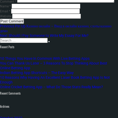
Comment
*
Name
*
Email
*
Website
Previous
Previous
Pin Up Казино онлайн – Вход в онлайн казино, слоты казино
Post
post:
демо
Next
Next
Should I Pay Someone to Write My Essay For Me?
navigation
Search
post:
Search
for:
Recent Posts
10 Things You Have In Common With Live Betting Apps
You Can Thank Us Later – 3 Reasons To Stop Thinking About Best
Online Betting App
Indian Betting App Shortcuts – The Easy Way
10 Reasons Why Having An Excellent Laser Book Betting App Is Not
Enough
Online Cricket Betting App – What Do Those Stats Really Mean?
Recent Comments
Archives
October 2022