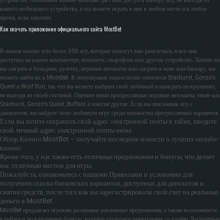
вашего мобильного устройства, и вы можете играть в них в любом месте и в любое
время, если захотите.
Как скачать приложение официального сайта MostBet
В нашем казино есть более 350 игр, которые помогут вам развлечься, и все они
доступны на вашем компьютере, планшете, смартфоне или другом устройстве. Хотите ли
вы сыграть в блэкджек, рулетку, игровые автоматы или сыграть в кено или баккару, вы
можете найти их в MostBet. К популярным видеослотам относятся Starburst, Gonzo’s
Quest и Wolf Run, так что вы можете выбрать свой любимый и выиграть по-крупному,
не выходя из своей гостиной. Оцените наши прогрессивные игровые автоматы, такие как
Starburst, Gonzo’s Quest, Buffalo и многие другие. Если вы поклонник игр с
джекпотом, вы найдете свою любимую игру среди множества прогрессивных вариантов.
Если вы хотите сохранить свой адрес электронной почты в тайне, введите
свой личный адрес электронной почты ниже.
Обзор Казино MostBet – получайте последние новости о лучших онлайн-
казино.
Кроме того, у нас также есть отличные предложения и бонусы, что делает
нас отличным местом для игры.
Пожалуйста, ознакомьтесь с нашими Правилами и условиями для
получения списка банковских вариантов, доступных для депозитов и
снятия средств, после того как вы зарегистрировали свой счет на реальные
деньги в MostBet.
MostBet предлагает игрокам различные рекламные предложения, а также возможности
кэшбэка и эксклюзивные бонусы, которые улучшают впечатления от казино. Бесплатные